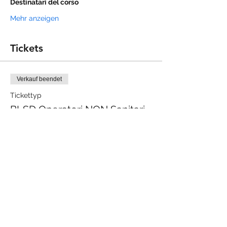
Mehr anzeigen
Tickets
Verkauf beendet
Tickettyp
BLSD Operatori NON Sanitari
Mehr Infos
Preis
60,00 €
Diese Veranstaltung teilen